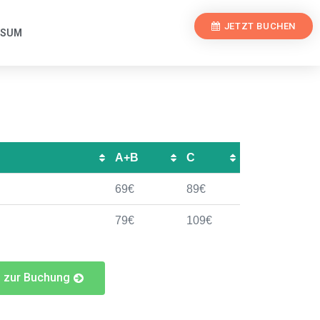
JETZT BUCHEN
SSUM
A+B
C
69€
89€
79€
109€
zur Buchung